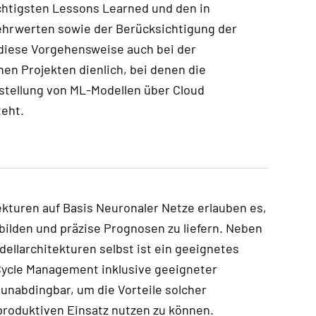
htigsten Lessons Learned und den in
Mehrwerten
sowie der Berücksichtigung der
diese Vorgehensweise
auch
bei der
hen Projekten dienlic
h
,
bei denen die
stellung von ML-Modellen über Cloud
teht.
kturen auf Basis Neuronaler Netze erlauben es
,
bilden und präzise Prognose
n
zu liefern. Neben
ellarchitekturen selbst ist ein geeignetes
Cycle Management inklusive geeigneter
unabdingbar, um die Vorteile solcher
produktiven Einsatz nutzen zu können.