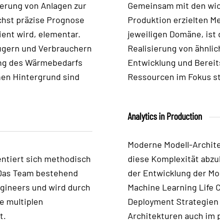
ierung von Anlagen zur
Gemeinsam mit den wic
chst präzise Prognose
Produktion erzielten 
ent wird, elementar.
jeweiligen Domäne
,
ist
eugern und Verbrauchern
Realisierung von ähnlic
ung des Wärmebedarfs
Entwicklung und Bereit
hen Hintergrund sind
Ressourcen im Fokus s
Analytics in Production
Moderne Modell-Archite
entiert sich methodisch
diese Komplexität abzu
 Das Team bestehend
der Entwicklung der Mod
ngineers
und
wird durch
Machine Learning Life 
e multiplen
Deployment Strategien 
t.
Architekturen auch im 