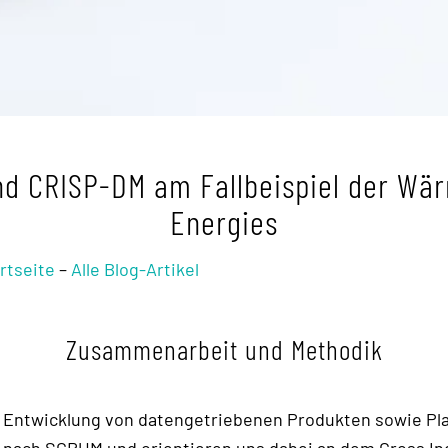
nd CRISP-DM am Fallbeispiel der Wä
Energies
rtseite
–
Alle Blog-Artikel
Zusammenarbeit und Methodik
te Entwicklung von datengetriebenen Produkten sowie Pl
nach SCRUM und orientieren uns dabei an dem Cross Indu