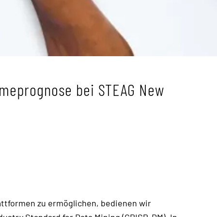
rmeprognose bei STEAG New
attformen zu ermöglichen, bedienen wir
stry Standard for Data Mining (CRISP-DM). In