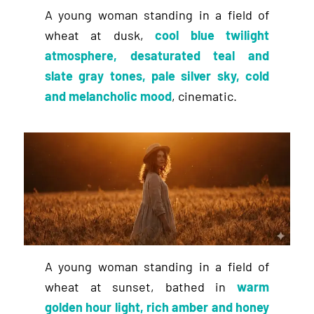
A young woman standing in a field of
wheat at dusk,
cool blue twilight
atmosphere, desaturated teal and
slate gray tones, pale silver sky, cold
and melancholic mood
, cinematic.
A young woman standing in a field of
wheat at sunset, bathed in
warm
golden hour light, rich amber and honey