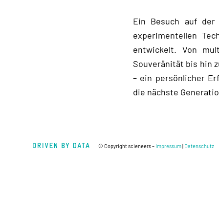
Ein Besuch auf der 
experimentellen Tec
entwickelt. Von mul
Souveränität bis hin
– ein persönlicher E
die nächste Generati
© Copyright scieneers –
Impressum
|
Datenschutz