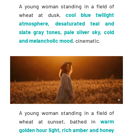
A young woman standing in a field of
wheat at dusk,
cool blue twilight
atmosphere, desaturated teal and
slate gray tones, pale silver sky, cold
and melancholic mood
, cinematic.
A young woman standing in a field of
wheat at sunset, bathed in
warm
golden hour light, rich amber and honey