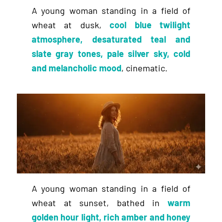
A young woman standing in a field of
wheat at dusk,
cool blue twilight
atmosphere, desaturated teal and
slate gray tones, pale silver sky, cold
and melancholic mood
, cinematic.
A young woman standing in a field of
wheat at sunset, bathed in
warm
golden hour light, rich amber and honey