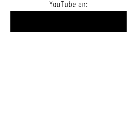
YouTube an:
Wir unterstützen Sie gerne
auch bei ihrem Daten-Projekt,