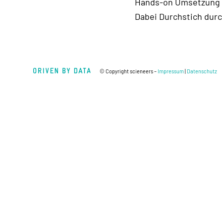
Hands-on Umsetzung Ih
Dabei Durchstich durc
© Copyright scieneers –
Impressum
|
Datenschutz