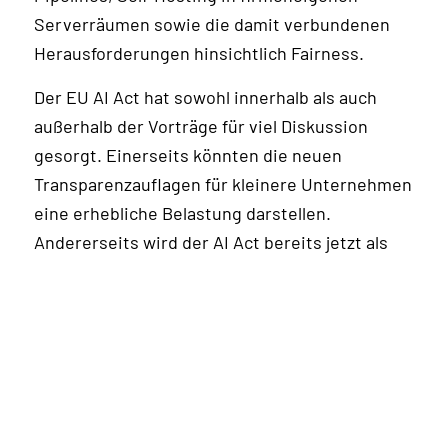
Serverräumen sowie die damit verbundenen
Herausforderungen hinsichtlich Fairness.
Der EU AI Act hat sowohl innerhalb als auch
außerhalb der Vorträge für viel Diskussion
gesorgt. Einerseits könnten die neuen
Transparenzauflagen für kleinere Unternehmen
eine erhebliche Belastung darstellen.
Andererseits wird der AI Act bereits jetzt als
Standortvorteil angesehen, da die Regulierung
einen bislang weitgehend unkontrollierten
Wirtschaftsbereich betrifft. Wir sind gespannt
auf die Auswirkungen des AI Act, sobald dieser
verabschiedet wurde.
Wir bedanken uns bei allen Teilnehmer:innen