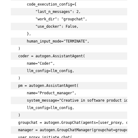
    code_execution_config={

        "last_n_messages": 2,

        "work_dir": "groupchat",

        "use_docker": False,

    },

    human_input_mode="TERMINATE",

)

coder = autogen.AssistantAgent(

    name="Coder",

    llm_config=llm_config,

)

pm = autogen.AssistantAgent(

    name="Product_manager",

    system_message="Creative in software product ideas."
    llm_config=llm_config,

)

groupchat = autogen.GroupChat(agents=[user_proxy, coder,
manager = autogen.GroupChatManager(groupchat=groupchat, 
user_proxy.initiate_chat(
