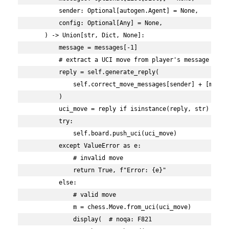
        sender: Optional[autogen.Agent] = None,

        config: Optional[Any] = None,

    ) -> Union[str, Dict, None]:

        message = messages[-1]

        # extract a UCI move from player's message

        reply = self.generate_reply(

            self.correct_move_messages[sender] + [messag
        )

        uci_move = reply if isinstance(reply, str) else 
        try:

            self.board.push_uci(uci_move)

        except ValueError as e:

            # invalid move

            return True, f"Error: {e}"

        else:

            # valid move

            m = chess.Move.from_uci(uci_move)

            display(  # noqa: F821
