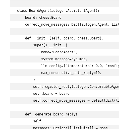
class BoardAgent(autogen.AssistantAgent):

    board: chess.Board

    correct_move_messages: Dict[autogen.Agent, List[Dict
    def __init__(self, board: chess.Board):

        super().__init__(

            name="BoardAgent",

            system_message=sys_msg,

            llm_config={"temperature": 0.0, "config_list
            max_consecutive_auto_reply=10,

        )

        self.register_reply(autogen.ConversableAgent, Bo
        self.board = board

        self.correct_move_messages = defaultdict(list)

    def _generate_board_reply(

        self,

        messages: Optional[List[Dict]] = None,
