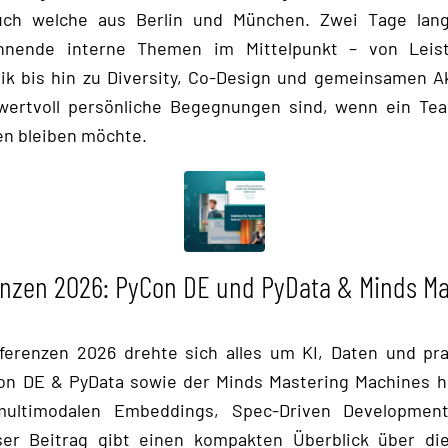
uch welche aus Berlin und München. Zwei Tage lan
nnende interne Themen im Mittelpunkt – von Leist
ik bis hin zu Diversity, Co-Design und gemeinsamen Akt
 wertvoll persönliche Begegnungen sind, wenn ein T
en bleiben möchte.
enzen 2026: PyCon DE und PyData & Minds Ma
ferenzen 2026 drehte sich alles um KI, Daten und pr
n DE & PyData sowie der Minds Mastering Machines hi
multimodalen Embeddings, Spec-Driven Development
ser Beitrag gibt einen kompakten Überblick über die