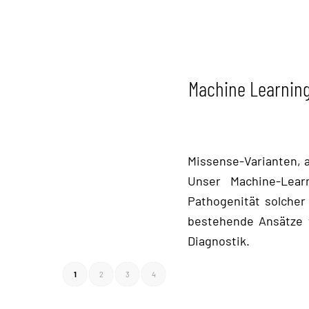
Machine Learning
Missense-Varianten, 
Unser Machine-Lear
Pathogenität solcher
bestehende Ansätze 
Diagnostik.
1
2
3
4